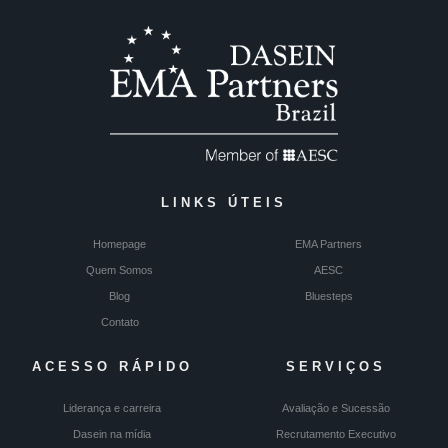
LINKS ÚTEIS
Homepage
EMA Partners
Quem Somos
AESC
Blog
Bluesteps
Contato
ACESSO RÁPIDO
SERVIÇOS
Liderança e carreira
Avaliação e Sucessão
Dasein na mídia
Recrutamento Executivo