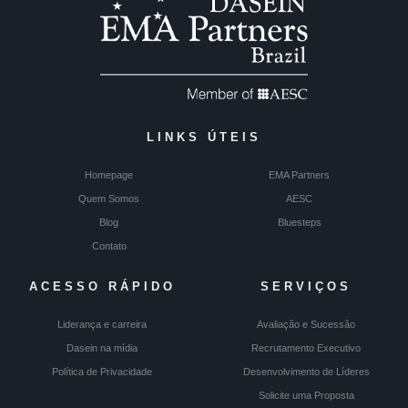
LINKS ÚTEIS
Homepage
EMA Partners
Quem Somos
AESC
Blog
Bluesteps
Contato
ACESSO RÁPIDO
SERVIÇOS
Liderança e carreira
Avaliação e Sucessão
Dasein na mídia
Recrutamento Executivo
Política de Privacidade
Desenvolvimento de Líderes
Solicite uma Proposta