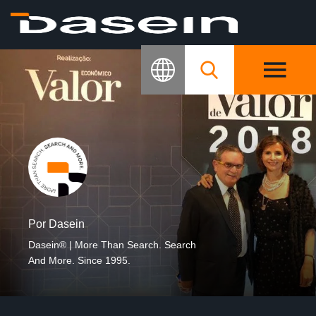
Por Dasein
Dasein® | More Than Search. Search
And More. Since 1995.