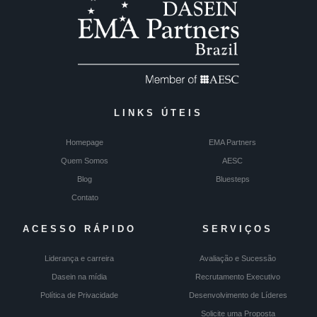
LINKS ÚTEIS
Homepage
EMA Partners
Quem Somos
AESC
Blog
Bluesteps
Contato
ACESSO RÁPIDO
SERVIÇOS
Liderança e carreira
Avaliação e Sucessão
Dasein na mídia
Recrutamento Executivo
Política de Privacidade
Desenvolvimento de Líderes
Solicite uma Proposta