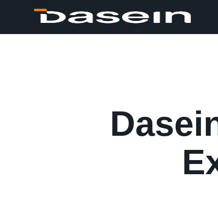
Dasein
E