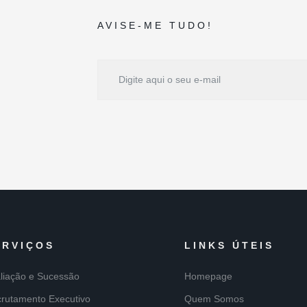
AVISE-ME TUDO!
ERVIÇOS
LINKS ÚTEIS
liação e Sucessão
Homepage
rutamento Executivo
Quem Somos