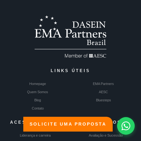
LINKS ÚTEIS
Homepage
EMA Partners
Quem Somos
AESC
Blog
Bluesteps
Contato
ACESSO RÁPIDO
SERVIÇOS
SOLICITE UMA PROPOSTA
Liderança e carreira
Avaliação e Sucessão