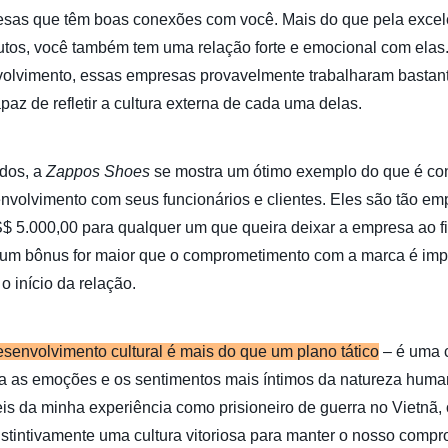
sas que têm boas conexões com você. Mais do que pela exce
utos, você também tem uma relação forte e emocional com elas
volvimento, essas empresas provavelmente trabalharam bastant
apaz de refletir a cultura externa de cada uma delas.
dos, a
Zappos Shoes
se mostra um ótimo exemplo do que é cons
 envolvimento com seus funcionários e clientes. Eles são tão e
 5.000,00 para qualquer um que queira deixar a empresa ao f
 um bônus for maior que o comprometimento com a marca é imp
o início da relação.
senvolvimento cultural é mais do que um plano tático
– é uma 
ca as emoções e os sentimentos mais íntimos da natureza hum
eis da minha experiência como prisioneiro de guerra no Vietnã,
instintivamente uma cultura vitoriosa para manter o nosso comp