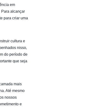
lência em
. Para alcançar
e para criar uma
truir cultura e
mpenhados nisso,
im do período de
ortante que seja
camada mais
ana. Até mesmo
 os nossos
rometimento e