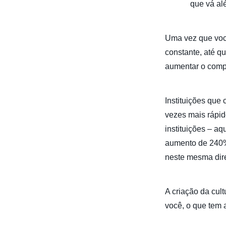
que vá al
Uma vez que você
constante, até q
aumentar o compr
Instituições qu
vezes mais rápid
instituições – a
aumento de 240%
neste mesma dir
A criação da cul
você, o que tem a