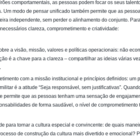
drões comportamentais, as pessoas podem focar os seus talent
s. Um modo de pensar unificado também permite que as pesso
eira independente, sem perder o alinhamento do conjunto. Para
 necessários clareza, comprometimento e criatividade:
obre a visão, missão, valores e políticas operacionais: não eco
ão é a chave para a clareza – compartilhar as ideias várias ve
.
imento com a missão institucional e princípios definidos: um p
ilitar é a atitude “Seja responsável, sem justificativas”. Quand
ue permite que as pessoas tenham uma sensação de engajamen
onsabilidades de forma saudável, o nível de comprometiment
ade para tornar a cultura especial e convincente: de quais mane
processo de construção da cultura mais divertido e emocional?