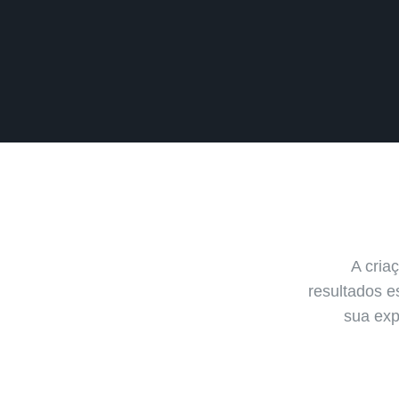
A cria
resultados e
sua exp