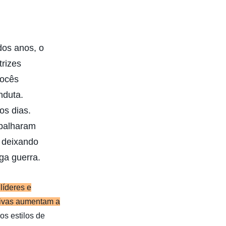
dos anos, o
trizes
vocês
nduta.
os dias.
spalharam
 deixando
ga guerra.
líderes e
tivas aumentam a
os estilos de