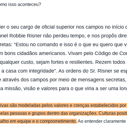
omo isso aconteceu?
er o seu cargo de oficial superior nos campos no início 
onel Robbie Risner não perdeu tempo, e nos propôs dire
iretas: “Estou no comando e isso é o que eu quero que 
m bons cidadãos americanos. Vivam pelo Código de Co
qualquer custo, sejam fortes e resilientes. Rezem todos 
 a casa com integridade”
.
As ordens do Sr. Risner se e
e através dos campos por meio de mensagens secretas,
a missão, visão e valores para o que viria a ser uma lon
tivas são modeladas pelos valores e crenças estabelecidos por 
elas pessoas e grupos dentro das organizações. Culturas posi
balho em equipe e o comprometimento.
Ao entender claramente 