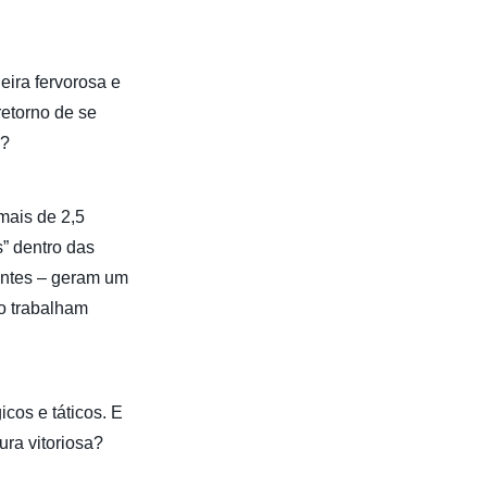
eira fervorosa e
retorno de se
a?
mais de 2,5
s” dentro das
entes – geram um
o trabalham
cos e táticos. E
ura vitoriosa?