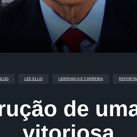
BLOG
LEE ELLIS
LIDERANÇA E CARREIRA
REPORTA
rução de uma
vitoriosa