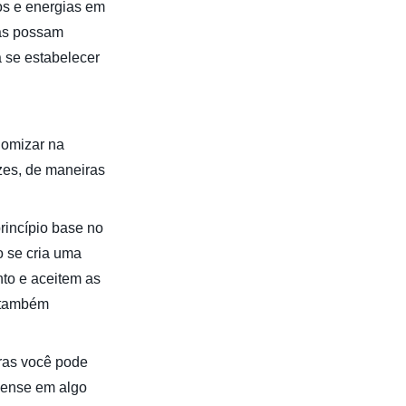
os e energias em
as possam
 se estabelecer
nomizar na
zes, de maneiras
rincípio base no
o se cria uma
to e aceitem as
o também
iras você pode
 Pense em algo