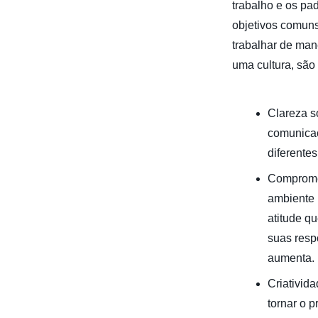
trabalho e os pa
objetivos comun
trabalhar de man
uma cultura, são
Clareza s
comunicaç
diferentes
Compromet
ambiente m
atitude q
suas resp
aumenta.
Criativid
tornar o 