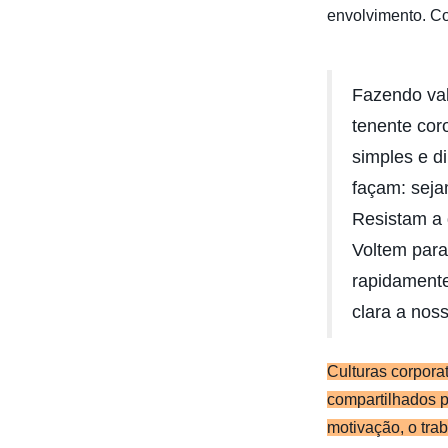
envolvimento. C
Fazendo val
tenente cor
simples e d
façam: seja
Resistam a 
Voltem para
rapidament
clara a noss
Culturas corpora
compartilhados p
motivação, o tra