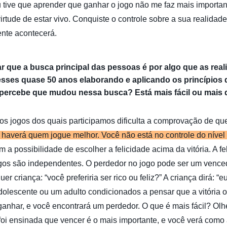
u tive que aprender que ganhar o jogo não me faz mais importan
irtude de estar vivo. Conquiste o controle sobre a sua realidade 
ente acontecerá.
 que a busca principal das pessoas é por algo que as reali
esses quase 50 anos elaborando e aplicando os princípios 
percebe que mudou nessa busca? Está mais fácil ou mais difí
ios jogos dos quais participamos dificulta a comprovação de q
haverá quem jogue melhor. Você não está no controle do nível
 a possibilidade de escolher a felicidade acima da vitória. A fe
gos são independentes. O perdedor no jogo pode ser um venced
r criança: “você preferiria ser rico ou feliz?” A criança dirá: “eu 
olescente ou um adulto condicionados a pensar que a vitória os 
 ganhar, e você encontrará um perdedor. O que é mais fácil? Ol
foi ensinada que vencer é o mais importante, e você verá como 