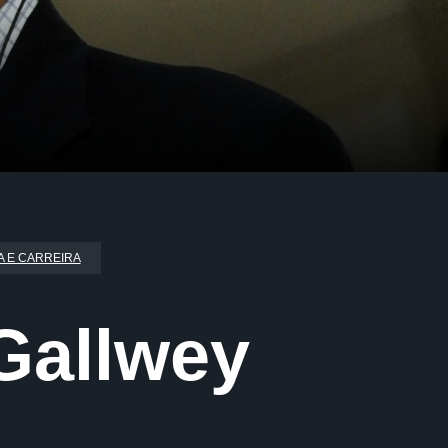
A E CARREIRA
Gallwey