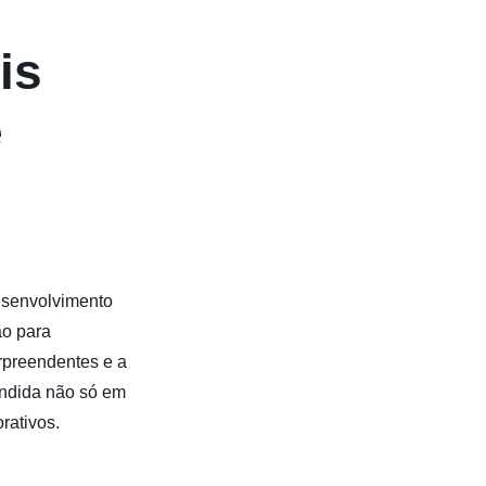
is
e
esenvolvimento
ão para
rpreendentes e a
undida não só em
rativos.