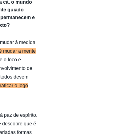
ra cá, o mundo
nte guiado
ue permanecem e
xto?
 mudar à medida
 é mudar a mente
 o foco e
nvolvimento de
e todos devem
raticar o jogo
à paz de espírito,
ê descobre que é
variadas formas