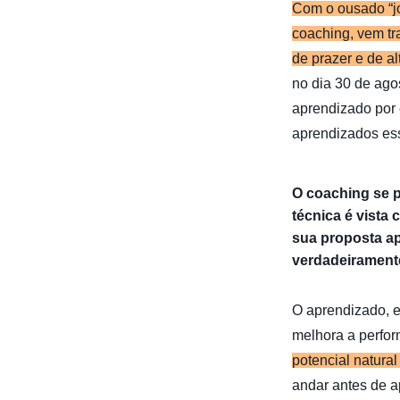
Com o ousado “jo
coaching, vem tr
de prazer e de a
no dia 30 de ago
aprendizado por 
aprendizados ess
O coaching se p
técnica é vista
sua proposta a
verdadeirament
O aprendizado, e
melhora a perfor
potencial natura
andar antes de ap