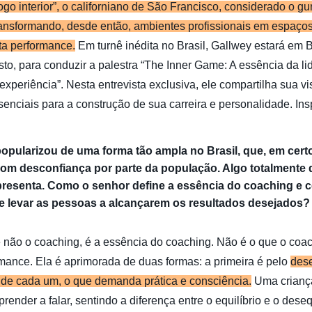
go interior”, o californiano de São Francisco, considerado o gu
ansformando, desde então, ambientes profissionais em espaço
lta performance.
Em turnê inédita no Brasil, Gallwey estará em B
sto, para conduzir a palestra “The Inner Game: A essência da li
experiência”. Nesta entrevista exclusiva, ele compartilha sua 
enciais para a construção de sua carreira e personalidade. Insp
opularizou de uma forma tão ampla no Brasil, que, em cer
 com desconfiança por parte da população. Algo totalmente 
presenta. Como o senhor define a essência do coaching e 
e levar as pessoas a alcançarem os resultados desejados?
 não o coaching, é a essência do coaching. Não é o que o coac
mance. Ela é aprimorada de duas formas: a primeira é pelo
des
l de cada um, o que demanda prática e consciência.
Uma crianç
render a falar, sentindo a diferença entre o equilíbrio e o deseq