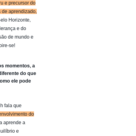
ru e precursor do
s de aprendizado,
elo Horizonte,
derança e do
visão de mundo e
ire-se!
tos momentos, a
diferente do que
como ele pode
h fala que
envolvimento do
a aprende a
uilíbrio e