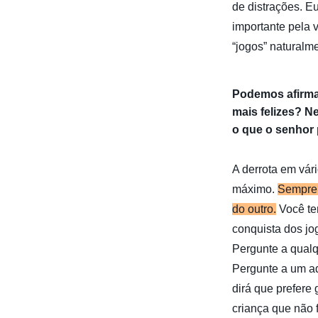
de distrações. E
importante pela v
“jogos” naturalm
Podemos afirmar
mais felizes? N
o que o senhor 
A derrota em vár
máximo.
Sempre 
do outro.
Você tem
conquista dos jo
Pergunte a qualque
Pergunte a um ad
dirá que prefere
criança que não 