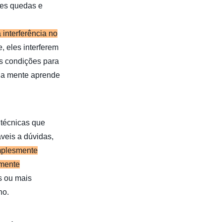
tes quedas e
 interferência no
 eles interferem
as condições para
o a mente aprende
 técnicas que
veis a dúvidas,
implesmente
emente
s ou mais
no.