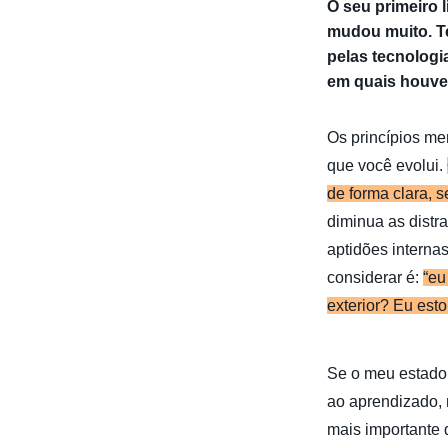
O seu primeiro l
mudou muito. T
pelas tecnologi
em quais houve
Os princípios m
que você evolui.
de forma clara, s
diminua as dist
aptidões interna
considerar é:
“eu
exterior? Eu esto
Se o meu estado d
ao aprendizado,
mais importante 