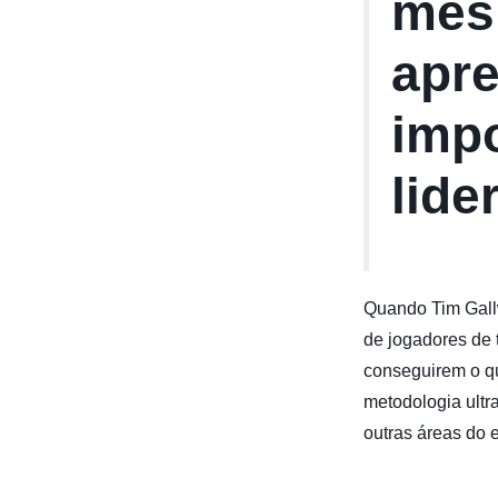
mes
apr
impo
lide
Quando Tim Gallw
de jogadores de 
conseguirem o qu
metodologia ultr
outras áreas do 