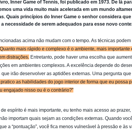
ivro, Inner Game of Tennis, foi publicado em 1973. De lá pa
emos uma vida muito mais acelerada em um mundo altame
as. Quais princípios do Inner Game o senhor considera q
 a necessidade de serem adequados para esse novo conte
encionadas acima não mudam com o tempo. As técnicas podem
Quanto mais rápido e complexo é o ambiente, mais importante
em distrações.
Entretanto, pode haver uma escolha que aumente
rações em ambientes complexos. A excelência depende do dese
s que irão desenvolver as aptidões externas. Uma pergunta qu
 pratico as habilidades do jogo interior de forma que eu possa p
u engajado nisso ou é o contrário?”
e espírito é mais importante, eu tenho mais acesso ao prazer, 
 não importam quais sejam as condições externas. Quando voc
que a “pontuação”, você fica menos vulnerável à pressão e às 