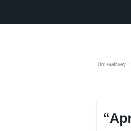
Tim Gallwey -
“Apr