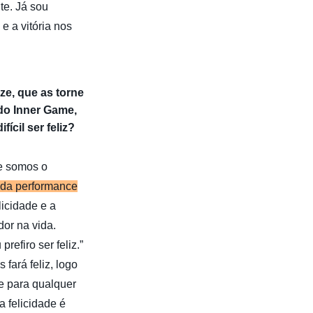
te. Já sou
e a vitória nos
ze, que as torne
do Inner Game,
cil ser feliz?
ue somos o
 da performance
licidade e a
or na vida.
prefiro ser feliz.”
fará feliz, logo
he para qualquer
a felicidade é