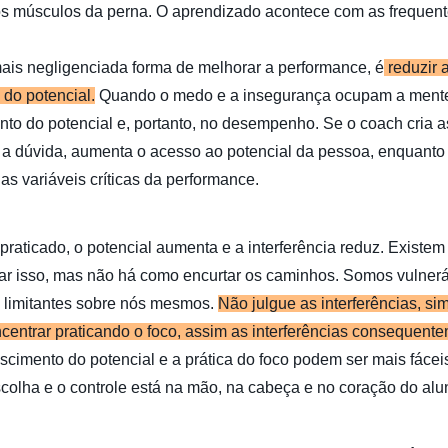
s músculos da perna. O aprendizado acontece com as frequen
ais negligenciada forma de melhorar a performance, é
reduzir a
do potencial.
Quando o medo e a insegurança ocupam a mente,
to do potencial e, portanto, no desempenho. Se o coach cria 
 a dúvida, aumenta o acesso ao potencial da pessoa, enquant
as variáveis críticas da performance.
praticado, o potencial aumenta e a interferência reduz. Existem
r isso, mas não há como encurtar os caminhos. Somos vulnerá
 limitantes sobre nós mesmos.
Não julgue as interferências, s
centrar praticando o foco, assim as interferências consequent
scimento do potencial e a prática do foco podem ser mais fácei
escolha e o controle está na mão, na cabeça e no coração do alu