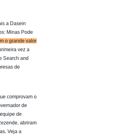
ais a Dasein
ios: Minas Pode
ém o grande valor
rimeira vez a
ve Search and
presas de
 que comprovam o
overnador de
 equipe de
 Rezende, abriram
as. Veja a