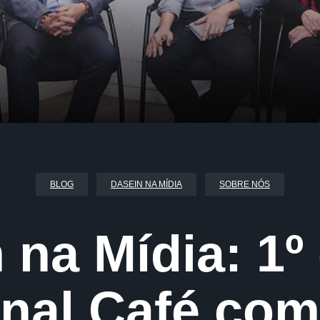
BLOG
DASEIN NA MÍDIA
SOBRE NÓS
 na Mídia: 1º
onal Café co