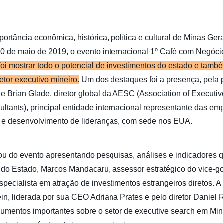
portância econômica, histórica, política e cultural de Minas Ger
 20 de maio de 2019, o evento internacional 1º Café com Negóc
foi mostrar todo o potencial de investimentos do estado e tamb
etor executivo mineiro.
Um dos destaques foi a presença, pela p
de Brian Glade, diretor global da AESC (Association of Executi
ltants), principal entidade internacional representante das em
h e desenvolvimento de lideranças, com sede nos EUA.
ou do evento apresentando pesquisas, análises e indicadores
 do Estado, Marcos Mandacaru, assessor estratégico do vice-g
specialista em atração de investimentos estrangeiros diretos. A
in, liderada por sua CEO Adriana Prates e pelo diretor Daniel
umentos importantes sobre o setor de executive search em Min