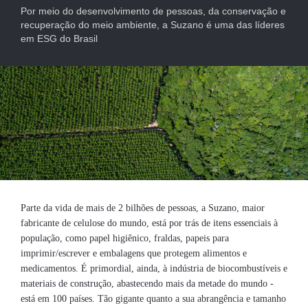
Por meio do desenvolvimento de pessoas, da conservação e
recuperação do meio ambiente, a Suzano é uma das líderes
em ESG do Brasil
Parte da vida de mais de 2 bilhões de pessoas, a Suzano, maior
fabricante de celulose do mundo, está por trás de itens essenciais à
população, como papel higiênico, fraldas, papeis para
imprimir/escrever e embalagens que protegem alimentos e
medicamentos. É primordial, ainda, à indústria de biocombustíveis e
materiais de construção, abastecendo mais da metade do mundo -
está em 100 países. Tão gigante quanto a sua abrangência e tamanho