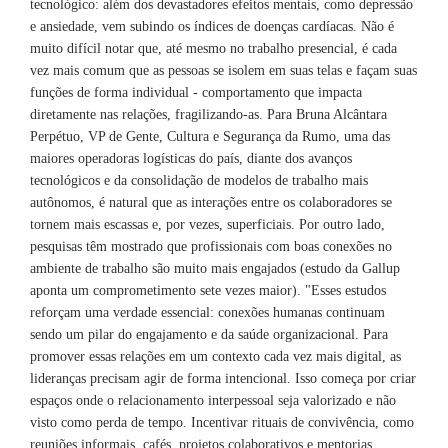
tecnológico: além dos devastadores efeitos mentais, como depressão
e ansiedade, vem subindo os índices de doenças cardíacas. Não é
muito difícil notar que, até mesmo no trabalho presencial, é cada
vez mais comum que as pessoas se isolem em suas telas e façam suas
funções de forma individual - comportamento que impacta
diretamente nas relações, fragilizando-as. Para Bruna Alcântara
Perpétuo, VP de Gente, Cultura e Segurança da Rumo, uma das
maiores operadoras logísticas do país, diante dos avanços
tecnológicos e da consolidação de modelos de trabalho mais
autônomos, é natural que as interações entre os colaboradores se
tornem mais escassas e, por vezes, superficiais. Por outro lado,
pesquisas têm mostrado que profissionais com boas conexões no
ambiente de trabalho são muito mais engajados (estudo da Gallup
aponta um comprometimento sete vezes maior). "Esses estudos
reforçam uma verdade essencial: conexões humanas continuam
sendo um pilar do engajamento e da saúde organizacional. Para
promover essas relações em um contexto cada vez mais digital, as
lideranças precisam agir de forma intencional. Isso começa por criar
espaços onde o relacionamento interpessoal seja valorizado e não
visto como perda de tempo. Incentivar rituais de convivência, como
reuniões informais, cafés, projetos colaborativos e mentorias