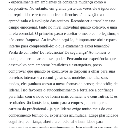
- especialmente em ambientes de constante mudança como o
corporativo. No entanto, em grande parte das vezes ele é ignorado
ou reprimido, e se torna um freio silencioso à inovação, ao
aprendizado e à evolução das equipes. Reconhecer e trabalhar esse
campo emocional, tanto no nível individual quanto coletivo, é uma
tarefa essencial. O primeiro passo é aceitar o medo como legítimo, e
não como fraqueza. Ao invés de negá-lo, é importante abrir espaço
interno para compreendê-lo: o que exatamente estou temendo?
Perda de controle? De relevância? De segurança? Ao nomear o
medo, ele perde parte de seu poder. Pensando nas experiências que
desenvolvo com empresas brasileiras e estrangeiras, posso
comprovar que quando os executivos se dispõem a olhar para suas
barreiras internas e a reconfigurar seus modelos mentais, seus
medos, eles ganham acesso a novas formas de pensar, de decidir, de
liderar. Isso favorece o autoconhecimento e fortalece a confiança
para lidar com o novo de forma mais consciente e construtiva. E os
resultados são fantásticos, tanto para a empresa, quanto para a
carreira do profissional - já que liderar exige muito mais do que
conhecimento técnico ou experiência acumulada. Exige plasticidade
cognitiva, confiança, abertura emocional e humildade para
desaprender e reaprender continuamente. Isso significa ser capaz de