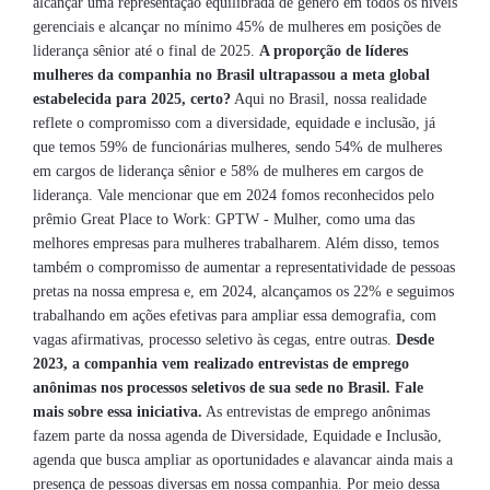
alcançar uma representação equilibrada de gênero em todos os níveis
gerenciais e alcançar no mínimo 45% de mulheres em posições de
liderança sênior até o final de 2025.
A proporção de líderes
mulheres da companhia no Brasil ultrapassou a meta global
estabelecida para 2025, certo?
Aqui no Brasil, nossa realidade
reflete o compromisso com a diversidade, equidade e inclusão, já
que temos 59% de funcionárias mulheres, sendo 54% de mulheres
em cargos de liderança sênior e 58% de mulheres em cargos de
liderança. Vale mencionar que em 2024 fomos reconhecidos pelo
prêmio Great Place to Work: GPTW - Mulher, como uma das
melhores empresas para mulheres trabalharem. Além disso, temos
também o compromisso de aumentar a representatividade de pessoas
pretas na nossa empresa e, em 2024, alcançamos os 22% e seguimos
trabalhando em ações efetivas para ampliar essa demografia, com
vagas afirmativas, processo seletivo às cegas, entre outras.
Desde
2023, a companhia vem realizado entrevistas de emprego
anônimas nos processos seletivos de sua sede no Brasil. Fale
mais sobre essa iniciativa.
As entrevistas de emprego anônimas
fazem parte da nossa agenda de Diversidade, Equidade e Inclusão,
agenda que busca ampliar as oportunidades e alavancar ainda mais a
presença de pessoas diversas em nossa companhia. Por meio dessa