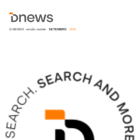
D.NEWS®
versão mobile
SETEMBRO
2018