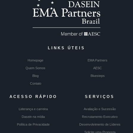
LINKS ÚTEIS
Homepage
EMA Partners
Quem Somos
AESC
Blog
Bluesteps
Contato
ACESSO RÁPIDO
SERVIÇOS
Liderança e carreira
Avaliação e Sucessão
Dasein na mídia
Recrutamento Executivo
Política de Privacidade
Desenvolvimento de Líderes
Solicite uma Proposta