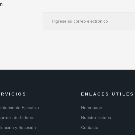
on
ERVICIOS
ENLACES ÚTILES
lutamiento Ejecutivo
Homepage
arrollo de Líderes
Nuestra historia
luación y Sucesión
Contacto