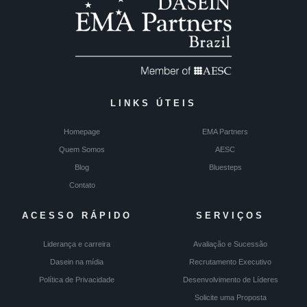
LINKS ÚTEIS
Homepage
EMA Partners
Quem Somos
AESC
Blog
Bluesteps
Contato
ACESSO RÁPIDO
SERVIÇOS
Liderança e carreira
Avaliação e Sucessão
Dasein na mídia
Recrutamento Executivo
Política de Privacidade
Desenvolvimento de Líderes
Solicite uma Proposta